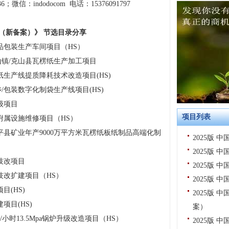
6；微信：indodocom 电话：15376091797
编（新备案）
》 节选目录分享
品包装生产车间项目（HS）
镇/克山县瓦楞纸生产加工项目
生产线提质降耗技术改造项目(HS)
包装数字化制袋生产线项目(HS)
级项目
项目列表
附属设施维修项目（HS）
县矿业年产9000万平方米瓦楞纸板纸制品高端化制
2025版
2025版
技改项目
2025版
技改扩建项目（HS）
2025版
(HS)
2025版
项目(HS)
案）
小时13.5Mpa锅炉升级改造项目（HS）
2025版