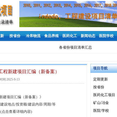
更新
按省份
冷库物流
食品养殖
医药化工
新闻动态
医院学校
各省份项目清单汇总
项目导航
纸业工程新建项目汇编（新备案）
定期更新
间:2025-9-13
按省份
医药化工项目
工程新建项目汇编（新备案）》
矿山/冶金
建设地点/投资额/建设内容/周期/等
医院/学校
(点击查看详细内容)