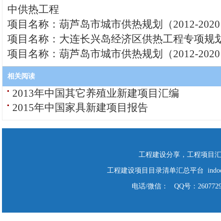
中供热工程
项目名称：葫芦岛市城市供热规划（2012-202
项目名称：大连长兴岛经济区供热工程专项规
项目名称：葫芦岛市城市供热规划（2012-202
相关阅读
2013年中国其它养殖业新建项目汇编
2015年中国家具新建项目报告
工程建设分享，工程项目
工程建设项目目录清单汇总平台 indodo Cop
电话/微信： QQ号：2607729928