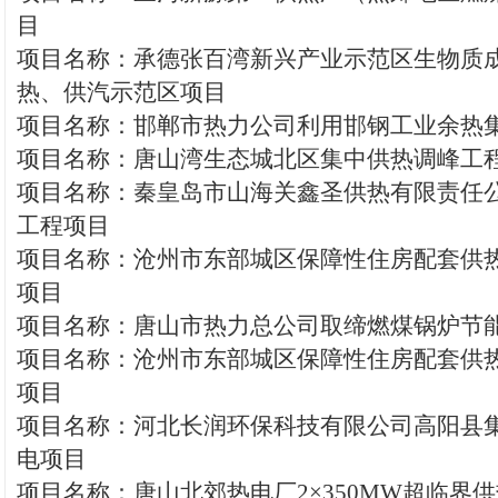
目
项目名称：承德张百湾新兴产业示范区生物质
热、供汽示范区项目
项目名称：邯郸市热力公司利用邯钢工业余热
项目名称：唐山湾生态城北区集中供热调峰工
项目名称：秦皇岛市山海关鑫圣供热有限责任
工程项目
项目名称：沧州市东部城区保障性住房配套供
项目
项目名称：唐山市热力总公司取缔燃煤锅炉节
项目名称：沧州市东部城区保障性住房配套供
项目
项目名称：河北长润环保科技有限公司高阳县
电项目
项目名称：唐山北郊热电厂2×350MW超临界