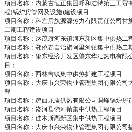
项目名称：内蒙古恒正集团呼和浩特第三工贸
程(锅炉房管网及设施)建设项目
项目名称：科左后旗源源热力有限责任公司甘
二期工程建设项目
项目名称：达茂旗河东镇河东新区集中供热工
项目名称：鄂伦春自治旗阿里河镇集中供热二
项目名称：肇东经济开发区肇东华汇热电有限
目；
项目名称：西林吉镇集中供热扩建工程项目
项目名称：大庆市兴荣物业管理集团有限公司
程
项目名称：鸡西龙唐供热有限公司调峰锅炉房
项目名称：饶河县饶河镇集中供热工程项目
项目名称：佳木斯高新区集中供热工程项目
项目名称：大庆市兴荣物业管理集团有限公司