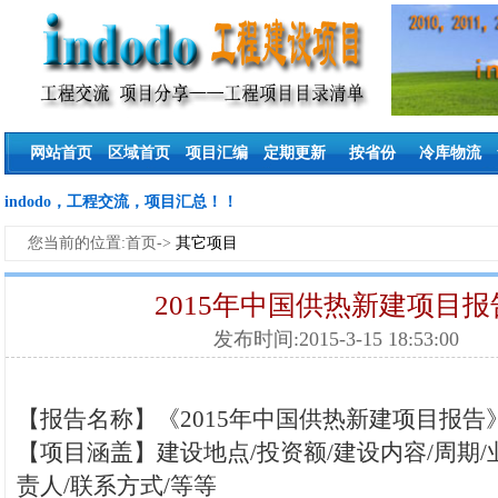
网站首页
区域首页
项目汇编
定期更新
按省份
冷库物流
indodo，工程交流，项目汇总！！
您当前的位置:首页->
其它项目
2015年中国供热新建项目报
发布时间:2015-3-15 18:53:00
【报告名称】《
2015年中国供热新建项目
报告
【项目涵盖】建设地点/投资额/建设内容/周期/
责人/联系方式/等等