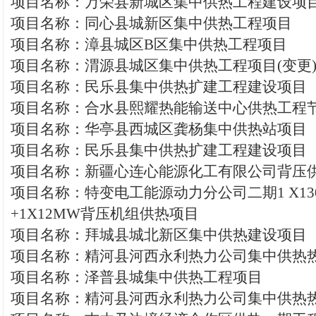
项目名称：万荣县新城区集中供热工程建设项
项目名称：同心县城新区集中供热工程项目
项目名称：漳县城区B区集中供热工程项目
项目名称：渭源县城区集中供热工程项目(变更
项目名称：民乐县集中供热扩建工程建设项目
项目名称：合水县熙耀热能输送中心供热工程
项目名称：华亭县西城区龚杨集中供热站项目
项目名称：民乐县集中供热扩建工程建设项目
项目名称：新疆心连心能源化工有限公司背压
项目名称：特变电工能源动力分公司二期1 X13
+1X12MW背压机组供热项目
项目名称：拜城县城北新区集中供热建设项目
项目名称：精河县河西永利热力公司集中供热
项目名称：泽普县城集中供热工程项目
项目名称：精河县河西永利热力公司集中供热