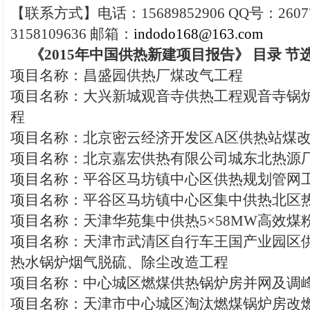
【联系方式】电话：15689852906 QQ号：26077
3158109636 邮箱：
indodo168@163.com
《2015年中国供热新建项目
报告
》 目录 节
项目名称：昌盛园供热厂煤改气工程
项目名称：大兴新城观音寺供热工程观音寺锅
程
项目名称：北京密云经济开发区A区供热站煤
项目名称：北京嘉宏供热有限公司城东北热源
项目名称：平谷区马坊镇中心区供热规划管网
项目名称：平谷区马坊镇中心区集中供热北区
项目名称：天津华苑集中供热5×58MW高效煤
项目名称：天津市武清区自行车王国产业园区供热
热水锅炉烟气脱硫、除尘改造工程
项目名称：中心城区燃煤供热锅炉房并网及调
项目名称：天津市中心城区淘汰燃煤锅炉房改燃工