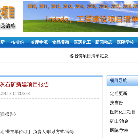
更新
按省份
冷库物流
食品养殖
医药化工
新闻动态
医院学校
各省份项目清单汇总
项目导航
国石灰石矿新建项目报告
定期更新
15-3-15 13:38:00
按省份
医药化工项目
项目
报告
》
矿山/冶金
医院/学校
期/业主单位/项目负责人/联系方式/等等