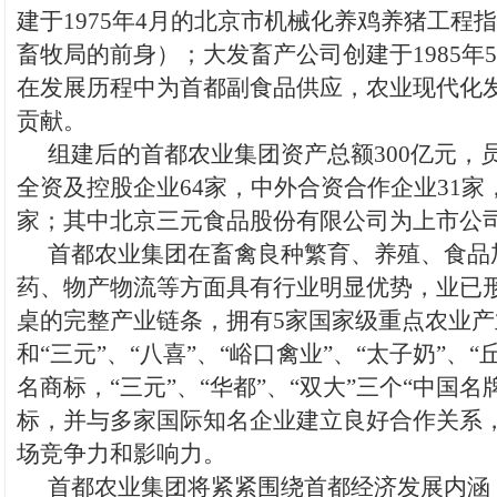
建于1975年4月的北京市机械化养鸡养猪工程
畜牧局的前身）；大发畜产公司创建于1985年
在发展历程中为首都副食品供应，农业现代化
贡献。
组建后的首都农业集团资产总额300亿元，
全资及控股企业64家，中外合资合作企业31家
家；其中北京三元食品股份有限公司为上市公
首都农业集团在畜禽良种繁育、养殖、食品
药、物产物流等方面具有行业明显优势，业已
桌的完整产业链条，拥有5家国家级重点农业
和“三元”、“八喜”、“峪口禽业”、“太子奶”、
名商标，“三元”、“华都”、“双大”三个“中国名
标，并与多家国际知名企业建立良好合作关系
场竞争力和影响力。
首都农业集团将紧紧围绕首都经济发展内涵