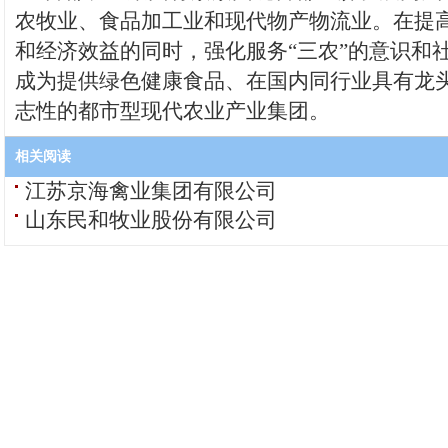
农牧业、食品加工业和现代物产物流业。在提
和经济效益的同时，强化服务“三农”的意识和
成为提供绿色健康食品、在国内同行业具有龙
志性的都市型现代农业产业集团。
相关阅读
江苏京海禽业集团有限公司
山东民和牧业股份有限公司