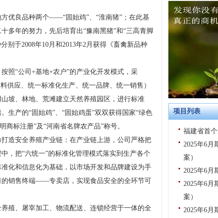
方优良品种两个——“固始鸡”、“淮南猪”；在此基
十多年的努力，先后培育出“豫南黑猪”和“三高青脚
别于2008年10月和2013年2月获得《畜禽新品种
按照“公司+基地+农户”的产业化开发模式，采
饲料供应、统一标准化生产、统一品牌、统一销售）
用山坡、林地、荒滩建立天然养殖园区，进行标准
项目列表
生产的“固始鸡”、“固始鸡蛋”双双获得国家“绿色
证明商标注册”及“河南省名牌农产品”称号。
福建省首个
力打造安全养殖产业链：在产业链上游，公司严格把
2025年
中，把“六统一”的标准化管理模式落实到生产各个
案）
标准化和信息化为基础，以市场开发和品牌建设为手
2025年
司的销售终端——专卖店，实现食品安全的全环节可
2025年
案）
全养殖、屠宰加工、物流配送、连锁经营于一体的全
2025年