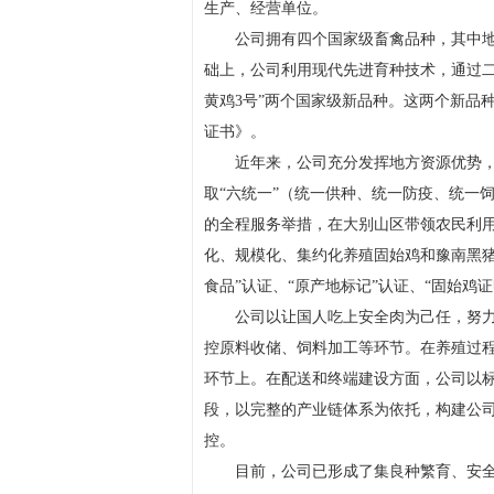
生产、经营单位。
公司拥有四个国家级畜禽品种，其中地
础上，公司利用现代先进育种技术，通过二
黄鸡3号”两个国家级新品种。这两个新品种分
证书》。
近年来，公司充分发挥地方资源优势，
取“六统一”（统一供种、统一防疫、统一
的全程服务举措，在大别山区带领农民利
化、规模化、集约化养殖固始鸡和豫南黑猪。
食品”认证、“原产地标记”认证、“固始鸡
公司以让国人吃上安全肉为己任，努
控原料收储、饲料加工等环节。在养殖过程
环节上。在配送和终端建设方面，公司以
段，以完整的产业链体系为依托，构建公
控。
目前，公司已形成了集良种繁育、安